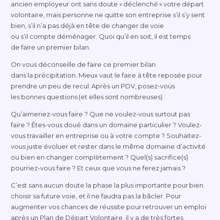
ancien employeur ont sans doute « déclenché » votre départ
volontaire, mais personne ne quitte son entreprise s’il s’y sent
bien, s’il n’a pas déjà en tête de changer de voie
ou s’il compte déménager. Quoi qu’il en soit, il est temps
de faire un premier bilan.
On vous déconseille de faire ce premier bilan
dans la précipitation. Mieux vaut le faire à tête reposée pour
prendre un peu de recul. Après un PDV,
posez-vous
les bonnes questions (et elles sont nombreuses) :
Qu’
aimeriez-vous
faire ? Que ne
voulez-vous
surtout pas
faire ? Ê
tes-vous
doué dans un domaine particulier ?
Voulez-
vous
travailler en entreprise ou à votre compte ?
Souhaitez-
vous
juste évoluer et rester dans le même domaine d’activité
ou bien en changer complètement ? Quel(s) sacrifice(s)
pourriez-vous
faire ? Et ceux que vous ne ferez jamais ?
C’est sans aucun doute la phase la plus importante pour bien
choisir sa future voie, et il ne faudra pas la bâcler. Pour
augmenter vos chances de réussite pour retrouver un emploi
après un Plan de Départ Volontaire, il y a de très fortes