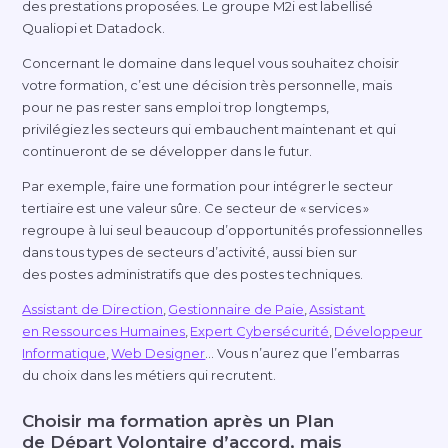
des prestations proposées. Le groupe M2i est labellisé
Qualiopi et Datadock.
Concernant le domaine dans lequel vous souhaitez choisir
votre formation, c’est une décision très personnelle, mais
pour ne pas rester sans emploi trop longtemps,
privilégiez les secteurs qui embauchent maintenant et qui
continueront de se développer dans le futur.
Par exemple, faire une formation pour intégrer le secteur
tertiaire est une valeur sûre. Ce secteur de « services »
regroupe à lui seul beaucoup d’opportunités professionnelles
dans tous types de secteurs d’activité, aussi bien sur
des postes administratifs que des postes techniques.
Assistant de Direction
,
Gestionnaire de Paie
,
Assistant
en Ressources Humaines
,
Expert Cybersécurité
,
Développeur
Informatique
,
Web Designer
… Vous n’aurez que l’embarras
du choix dans les métiers qui recrutent.
Choisir ma formation après un Plan
de Départ Volontaire d’accord, mais