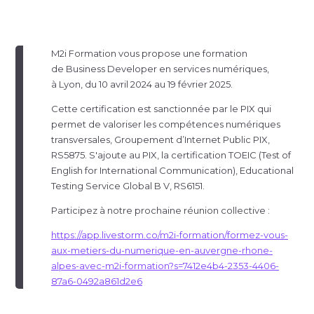
M2i Formation vous propose une formation
de Business Developer en services numériques,
à Lyon, du 10 avril 2024 au 19 février 2025.
Cette certification est sanctionnée par le PIX qui
permet de valoriser les compétences numériques
transversales, Groupement d’Internet Public PIX,
RS5875. S'ajoute au PIX, la certification TOEIC (Test of
English for International Communication), Educational
Testing Service Global B V, RS6151.
Participez à notre prochaine réunion collective :
https://app.livestorm.co/m2i-formation/
formez-vous
-
aux-metiers
-
du-numerique
-
en-auvergne
-
rhone-
alpes
-avec-m2i-formation?s=7412e4b4-2353-4406-
87a6-0492a861d2e6