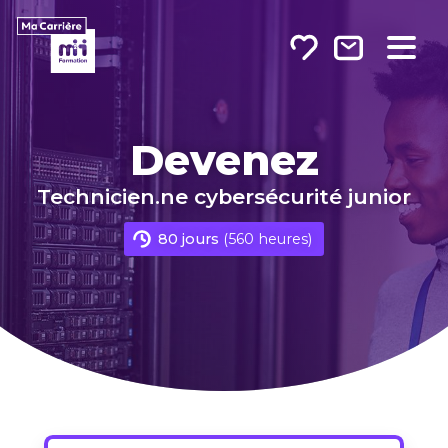
Sur Linkedin
Sur Twitter
Par e-mail
Devenez
Technicien.ne cybersécurité junior
80 jours
(560 heures)