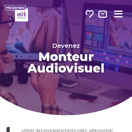
Sur Linkedin
Sur Twitter
Par e-mail
Devenez
Monteur
Audiovisuel
Utiliser des enregistrements vidéo, sélectionner